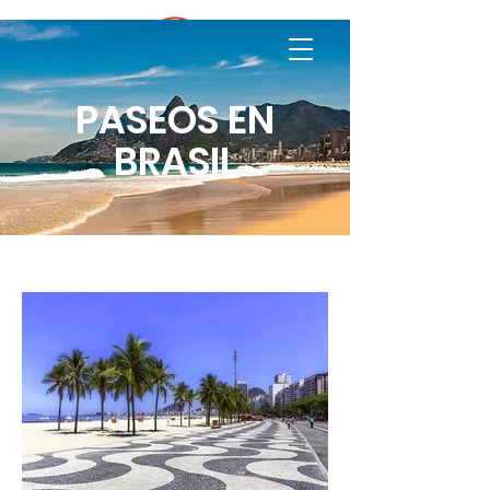
M
R Guia
Regional
PASEOS EN
BRASIL